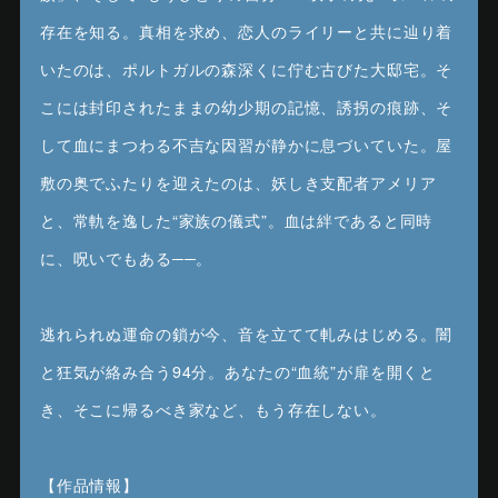
存在を知る。真相を求め、恋人のライリーと共に辿り着
いたのは、ポルトガルの森深くに佇む古びた大邸宅。そ
こには封印されたままの幼少期の記憶、誘拐の痕跡、そ
して血にまつわる不吉な因習が静かに息づいていた。屋
敷の奥でふたりを迎えたのは、妖しき支配者アメリア
と、常軌を逸した“家族の儀式”。血は絆であると同時
に、呪いでもある──。
逃れられぬ運命の鎖が今、音を立てて軋みはじめる。闇
と狂気が絡み合う94分。あなたの“血統”が扉を開くと
き、そこに帰るべき家など、もう存在しない。
【作品情報】