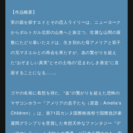
【作品概要】
実の親を探すエドとその恋人ライリーは、ニューヨーク
からポルトガル北部の山奥へと旅立つ。壮麗な山間の屋
敷にたどり着いたエドは、生き別れた母アメリアと双子
の兄マヌエルとの再会を果たすが、血の繋がりを超え
た“おぞましい真実”とその土地の“忌まわしき過去”に直
面することになる……。
ゴヤの名画に着想を得た、“血”の繋がりを超えた恐怖の
マザコンホラー『アメリアの息子たち（原題：Amelia's
Children）』は、第71回カンヌ国際映画祭で国際批評家
週間グランプリを受賞した奇想天外なファンタジー『デ
ィアマンティーノ 未知との遭遇』が日本公開された、彫