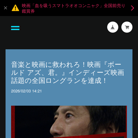
映画「血を吸うスマトラオオコンニャク」全国前売り
鑑賞券
音楽と映画に救われろ！映画『ボー
ルド アズ、君。』インディーズ映画
話題の全国ロングランを達成！
2026/02/03 14:21